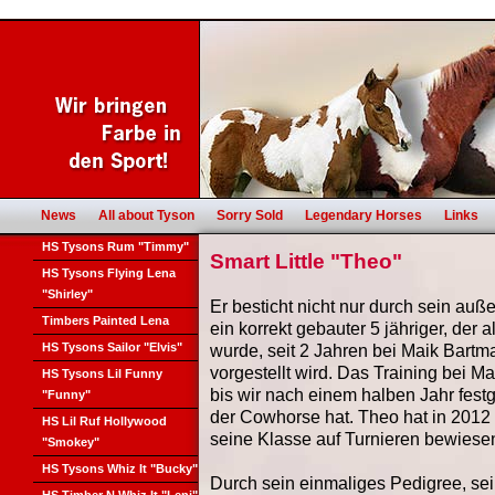
News
All about Tyson
Sorry Sold
Legendary Horses
Links
HS Tysons Rum "Timmy"
Smart Little "Theo"
HS Tysons Flying Lena
"Shirley"
Er besticht nicht nur durch sein au
Timbers Painted Lena
ein korrekt gebauter 5 jähriger, der 
HS Tysons Sailor "Elvis"
wurde, seit 2 Jahren bei Maik Bartman
vorgestellt wird. Das Training bei 
HS Tysons Lil Funny
bis wir nach einem halben Jahr festg
"Funny"
der Cowhorse hat. Theo hat in 201
HS Lil Ruf Hollywood
seine Klasse auf Turnieren bewiesen
"Smokey"
HS Tysons Whiz It "Bucky"
Durch sein einmaliges Pedigree, se