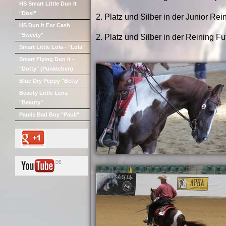
HS Smart Little Dun It
"Dösi"
2. Platz und Silber in der Junior Rei
HS Dun It For Cash
"Sweety"
2. Platz und Silber in der Reining Fut
Smart Little Lola - "Lola"
Smart Flying Dun It -
"Dotty" (Pünktchen)
Blue Dry Peppy "Betty"
Beauty Little Lena
"Beauty"
Paulis Bad Boy "Pauli"