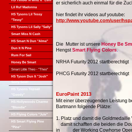
HS Timber N Whiz It "Leni"
er sicherlich auch einmal für die Zuc
Lil Ruf Madonna
hier findet ihr videos auf youtube:
HS Tysons Lil Tessy
"Tessy"
http://www.youtube.com/user/hsp
HS Tysons Lil Sally "Sally"
Smart Miss N Cash
HS Smart N Dun "Alma"
Die Mutter ist unsere
Honey Be Sm
Dun It N Pine
Hengst
Smart Flying Colors
.
Rum For Sail
NRHA Futurity 2012 startberechtigt
Honey Be Smart
Smart Little Theo - "Theo"
PHCG Futurity 2012 startberechtigt
HS Tyson Dun It "Josh"
Sorry Sold!
HS Tysons Topsail
EuroPaint 2013
"Goody"
Mit einer überzeugenden Leistung be
HS Hollywoods Charme
Bartmann folgende Plätze:
"Blondie"
HS Flying Colors "Jule"
1. Platz und damit die Goldmedaill
HS Smart Flying Pine
damit schafften die beiden die Doub
"Pine"
in der Working Cowhorse Open.