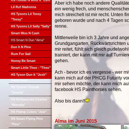
HS Timber N Whiz It "Leni"
Aber ich habe noch andere Qualitäte
Lil Ruf Madonna
ein wenig frech, und menschenscheu 
HS Tysons Lil Tessy
mich streichelt ist mir recht. Unten fin
"Tessy"
geboren wurde und nach 4 Tagen sc
renne.
HS Tysons Lil Sally "Sally"
Smart Miss N Cash
Mittlerweile bin ich 3 Jahre und anger
HS Smart N Dun "Alma"
Grundgangarten, Rückwärtsrichten u
Dun It N Pine
mir reitet, fühlt sich gleich pudelw
Rum For Sail
trainiert, der kann mit mir auf Turni
gehen.
Honey Be Smart
Smart Little Theo - "Theo"
Ach - bevor ich es vergesse - wer mit
HS Tyson Dun It "Josh"
kann mich auf der PHCG Futurity vor
Sorry Sold!
mir sehen möchte, der kann mich au
HS Tysons Topsail
facebook HS Painthorses sehen.
"Goody"
HS Hollywoods Charme
Also bis dann!!
"Blondie"
HS Flying Colors "Jule"
HS Smart Flying Pine
Alma im Juni 2015
"Pine"