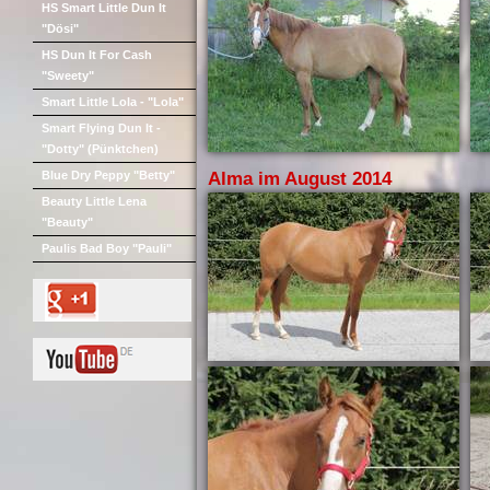
HS Smart Little Dun It
"Dösi"
HS Dun It For Cash
"Sweety"
Smart Little Lola - "Lola"
Smart Flying Dun It -
"Dotty" (Pünktchen)
Blue Dry Peppy "Betty"
Alma im August 2014
Beauty Little Lena
"Beauty"
Paulis Bad Boy "Pauli"