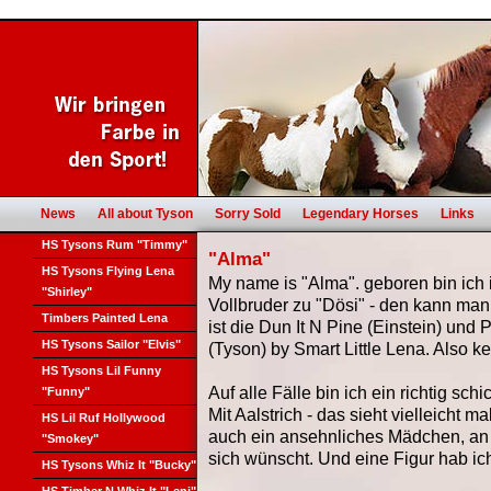
News
All about Tyson
Sorry Sold
Legendary Horses
Links
HS Tysons Rum "Timmy"
"Alma"
HS Tysons Flying Lena
My name is "Alma". geboren bin ich i
"Shirley"
Vollbruder zu "Dösi" - den kann man
Timbers Painted Lena
ist die Dun It N Pine (Einstein) und 
HS Tysons Sailor "Elvis"
(Tyson) by Smart Little Lena. Also ke
HS Tysons Lil Funny
Auf alle Fälle bin ich ein richtig sch
"Funny"
Mit Aalstrich - das sieht vielleicht m
HS Lil Ruf Hollywood
auch ein ansehnliches Mädchen, an 
"Smokey"
sich wünscht. Und eine Figur hab ic
HS Tysons Whiz It "Bucky"