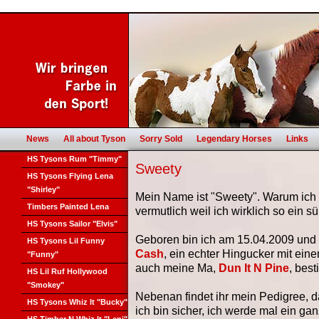
News
All about Tyson
Sorry Sold
Legendary Horses
Links
HS Tysons Rum "Timmy"
Sweety
HS Tysons Flying Lena
"Shirley"
Mein Name ist "Sweety". Warum ich s
Timbers Painted Lena
vermutlich weil ich wirklich so ein sü
HS Tysons Sailor "Elvis"
Geboren bin ich am 15.04.2009 und
HS Tysons Lil Funny
Cash
, ein echter Hingucker mit ei
"Funny"
auch meine Ma,
Dun It N Pine
, best
HS Lil Ruf Hollywood
"Smokey"
Nebenan findet ihr mein Pedigree, da
HS Tysons Whiz It "Bucky"
ich bin sicher, ich werde mal ein gan