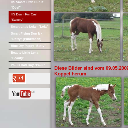
HS Smart Little Dun It
"Dösi"
HS Dun It For Cash
"Sweety"
Smart Little Lola - "Lola"
Smart Flying Dun It -
"Dotty" (Pünktchen)
Blue Dry Peppy "Betty"
Beauty Little Lena
"Beauty"
Paulis Bad Boy "Pauli"
Diese Bilder sind vom 09.05.200
Koppel herum