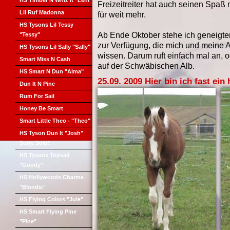
HS Timber N Whiz It "Leni"
Freizeitreiter hat auch seinen Spaß m
Lil Ruf Madonna
für weit mehr.
HS Tysons Lil Tessy
Ab Ende Oktober stehe ich geneigte
"Tessy"
zur Verfügung, die mich und meine
HS Tysons Lil Sally "Sally"
wissen. Darum ruft einfach mal an, 
Smart Miss N Cash
auf der Schwäbischen Alb.
HS Smart N Dun "Alma"
25.09. 2009 Hier bin ich fast ein 
Dun It N Pine
Rum For Sail
Honey Be Smart
Smart Little Theo - "Theo"
HS Tyson Dun It "Josh"
Sorry Sold!
HS Tysons Topsail
"Goody"
HS Hollywoods Charme
"Blondie"
HS Flying Colors "Jule"
HS Smart Flying Pine
"Pine"