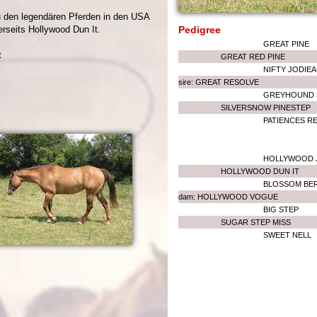
zu den legendären Pferden in den USA
erseits Hollywood Dun It.
Pedigree
GREAT PINE
t
GREAT RED PINE
NIFTY JODIE
sire: GREAT RESOLVE
GREYHOUND 
SILVERSNOW PINESTEP
PATIENCES R
HOLLYWOOD J
HOLLYWOOD DUN IT
BLOSSOM BE
dam: HOLLYWOOD VOGUE
BIG STEP
SUGAR STEP MISS
SWEET NELL