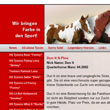
News
All about Tyson
Sorry Sold
Legendary Horses
Links
HS Tysons Rum "Timmy"
Dun It N Pine
HS Tysons Flying Lena
Nick Name: Dun It
"Shirley"
Quarterhorse Mare: 04.2002
Timbers Painted Lena
Dun It ist eine brave und umgängliche Stute,
HS Tysons Sailor "Elvis"
gibt. Sie ist eine verschmuste super gezoge
HS Tysons Lil Funny
kleine Stutenherde zur Zucht von erstklassi
"Funny"
Dun It ist eine Bereicherung für die Paintho
HS Lil Ruf Hollywood
ist nicht als Reitpferd sondern nur zur Zuch
"Smokey"
in gute Hände, Platz vor Preis, da wir aus a
HS Tysons Whiz It "Bucky"
möchten.