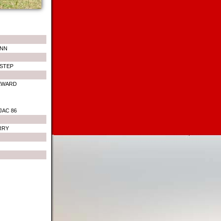
ANN
STEP
EWARD
AC 86
RRY