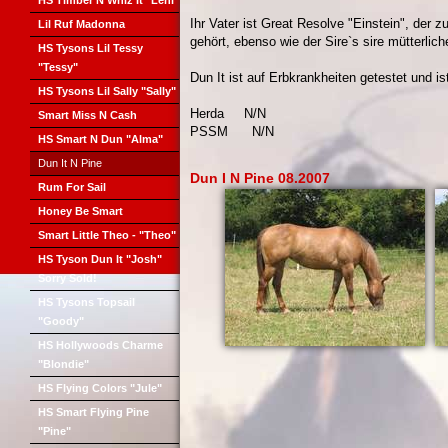
HS Timber N Whiz It "Leni"
Ihr Vater ist Great Resolve "Einstein", der 
Lil Ruf Madonna
gehört, ebenso wie der Sire`s sire mütterlich
HS Tysons Lil Tessy
"Tessy"
Dun It ist auf Erbkrankheiten getestet und is
HS Tysons Lil Sally "Sally"
Herda N/N
Smart Miss N Cash
PSSM N/N
HS Smart N Dun "Alma"
Dun It N Pine
Dun I N Pine 08.2007
Rum For Sail
Honey Be Smart
Smart Little Theo - "Theo"
HS Tyson Dun It "Josh"
Sorry Sold!
HS Tysons Topsail
"Goody"
HS Hollywoods Charme
"Blondie"
HS Flying Colors "Jule"
HS Smart Flying Pine
"Pine"