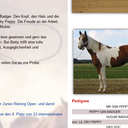
Badger. Den Kopf, den Hals und die
Dry Peppy. Die Freude an der Arbeit,
Mutter.
rniere gewinnen und gern das
Bei Betty trifft eine tolle
t, Ausgeglichenheit und
 reiten Sie es zur Probe.
Pedigree
er Junior Reining Open und damit
MR SAN PEPP
PEPPY SAN BADGER
ie den 4. Platz von 12 internationalen
SUGAR BADG
sire: LIL DRY PEPPY
DRY DOC