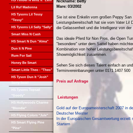
HS Timber N Whiz It "Leni"
Nickname: Betty
Mare: 03/2002
Lil Ruf Madonna
HS Tysons Lil Tessy
Sie ist eine Enkelin vom großen Peppy San 
"Tessy"
Leistungsbereitschaft hat sie vom Vater Lil 
HS Tysons Lil Sally "Sally"
die Gelassenheit und die Intelligenz von der 
Smart Miss N Cash
Das ideale Pferd für Non Pros, die Open Tu
HS Smart N Dun "Alma"
"besondere" unter dem Sattel haben möchten. 
Dun It N Pine
Kombination von hoher Leistungsbereitschaf
Showmöglichkeit zusammen.
Rum For Sail
Honey Be Smart
Sehen Sie sich dieses Talent einfach an und
Smart Little Theo - "Theo"
Terminvereinbarungen unter 0171 1407 500
HS Tyson Dun It "Josh"
Preis auf Anfrage
Sorry Sold!
HS Tysons Topsail
"Goody"
Leistungen
HS Hollywoods Charme
Gold auf der Europameisterschaft 2007 in d
"Blondie"
Deutscher Meister
HS Flying Colors "Jule"
In der Europäischen Gesamtwertung erzielt s
HS Smart Flying Pine
Startern
"Pine"