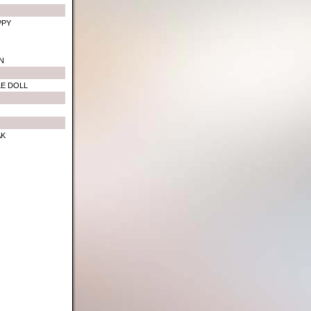
PPY
N
LE DOLL
AK