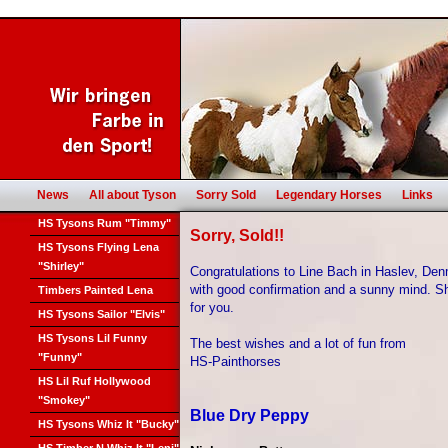
News
All about Tyson
Sorry Sold
Legendary Horses
Links
HS Tysons Rum "Timmy"
Sorry, Sold!!
HS Tysons Flying Lena
"Shirley"
Congratulations to Line Bach in Haslev, Den
with good confirmation and a sunny mind. S
Timbers Painted Lena
for you.
HS Tysons Sailor "Elvis"
HS Tysons Lil Funny
The best wishes and a lot of fun from
"Funny"
HS-Painthorses
HS Lil Ruf Hollywood
"Smokey"
Blue Dry Peppy
HS Tysons Whiz It "Bucky"