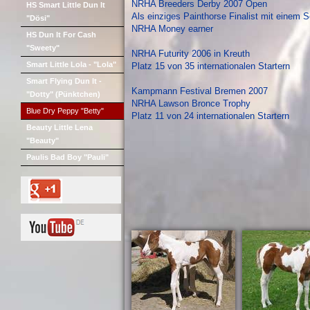
NRHA Breeders Derby 2007 Open
HS Smart Little Dun It
Als einziges Painthorse Finalist mit einem 
"Dösi"
NRHA Money earner
HS Dun It For Cash
"Sweety"
NRHA Futurity 2006 in Kreuth
Smart Little Lola - "Lola"
Platz 15 von 35 internationalen Startern
Smart Flying Dun It -
Kampmann Festival Bremen 2007
"Dotty" (Pünktchen)
NRHA Lawson Bronce Trophy
Blue Dry Peppy "Betty"
Platz 11 von 24 internationalen Startern
Beauty Little Lena
"Beauty"
Paulis Bad Boy "Pauli"