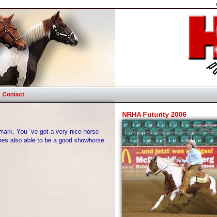
Contact
NRHA Futurity 2006
mark. You ´ve got a very nice horse
hes also able to be a good showhorse