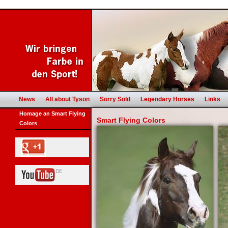
News
All about Tyson
Sorry Sold
Legendary Horses
Links
Homage an Smart Flying
Smart Flying Colors
Colors